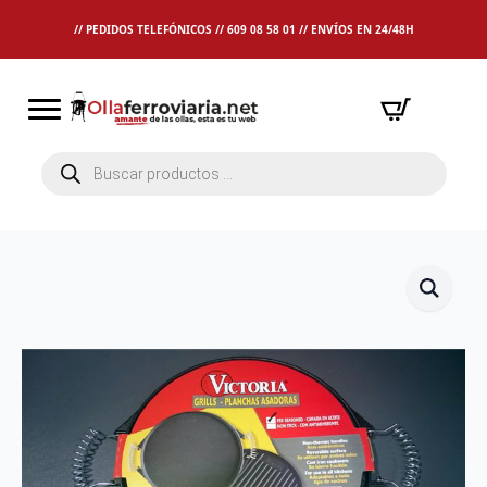
// PEDIDOS TELEFÓNICOS // 609 08 58 01 // ENVÍOS EN 24/48H
Búsqueda
de
productos