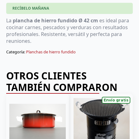
Ø
42
RECÍBELO MAÑANA
cm
cantidad
La
plancha de hierro fundido Ø 42 cm
es ideal para
cocinar carnes, pescados y verduras con resultados
profesionales. Resistente, versátil y perfecta para
reuniones.
Categoría:
Planchas de hierro fundido
OTROS CLIENTES
TAMBIÉN COMPRARON
Envío gratis